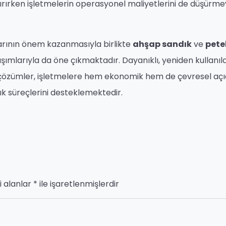
ırırken işletmelerin operasyonel maliyetlerini de düşürm
larının önem kazanmasıyla birlikte
ahşap sandık
ve
pete
şımlarıyla da öne çıkmaktadır. Dayanıklı, yeniden kullanıla
 bu çözümler, işletmelere hem ekonomik hem de çevresel aç
ık süreçlerini desteklemektedir.
i alanlar
*
ile işaretlenmişlerdir