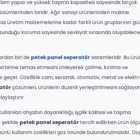
ğlam yapısı ve yüksek taşıma kapasitesi sayesinde birçok
özümlerinden biridir. Ağır sanayi ürünlerinden makine
as üretim malzemelerine kadar farklı ürün gruplarının gü
 sunduğu koruma sayesinde sevkiyat sırasında oluşabilec
ardan biri de
petek panel seperatör
sistemleridir. Bu ürün
irbirine temas etmesini önleyerek çizilme, kırılma ve
geçer. Özellikle cam, seramik, otomotiv, metal ve elektr
atör
çözümleri, ürünlerin düzenli yerleştirilmesini sağlaya
aylaştırır.
ullanılan ahşabın dayanıklılığı, işçilik kalitesi ve taşıma
ı şekilde
petek panel seperatör
tercih edilirken ürün ölçü
rlü kullanım özellikleri göz önünde bulundurulmalıdır. Do