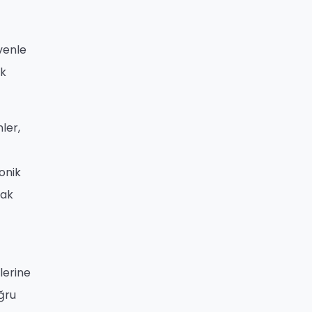
venle
ek
ler,
onik
rak
lerine
ğru